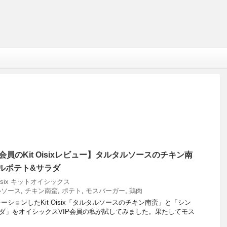
会員のKit Oisixレビュー】タルタルソースのチキン南
リルポテト&サラダ
 Oisix キットオイシックス
ルソース
,
チキン南蛮
,
ポテト
,
モスバーガー
,
鶏肉
ションしたKit Oisix「タルタルソースのチキン南蛮」と「シン
ダ」をオイシックスVIP会員の私が試してみました。果たしてモス