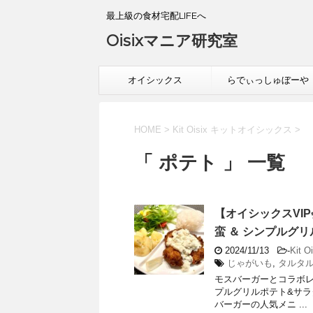
最上級の食材宅配LIFEへ
Oisixマニア研究室
オイシックス
らでぃっしゅぼーや
HOME
>
Kit Oisix キットオイシックス
>
「 ポテト 」 一覧
【オイシックスVIP
蛮 ＆ シンプルグ
2024/11/13
-
Kit
じゃがいも
,
タルタ
モスバーガーとコラボレー
プルグリルポテト&サラ
バーガーの人気メニ ...