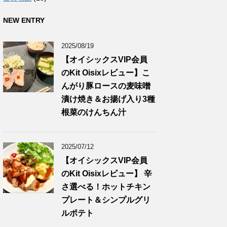
NEW ENTRY
2025/08/19
【オイシックスVIP会員
のKit Oisixレビュー】こ
んがり豚ロースの麦味噌
漬け焼き＆お揚げ入り3種
根菜のけんちん汁
2025/07/12
【オイシックスVIP会員
のKit Oisixレビュー】 辛
さ選べる！ホットチキン
プレート＆シンプルグリ
ルポテト