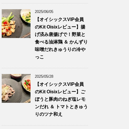
2025/06/05
【オイシックスVIP会員
のKit Oisixレビュー】揚
げ済み唐揚げで！野菜と
食べる油淋鶏 ＆ かんずり
味噌だれきゅうりの冷や
っこ
2025/05/28
【オイシックスVIP会員
のKit Oisixレビュー】ご
ぼうと豚肉のねぎ塩レモ
ンだれ ＆ トマトときゅう
りのツナ和え