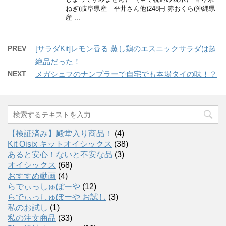
ねぎ(岐阜県産 平井さん他)248円 赤おくら(沖縄県
産 ...
PREV
[サラダKit]レモン香る 蒸し鶏のエスニックサラダは超
絶品だった！
NEXT
メガシェフのナンプラーで自宅でも本場タイの味！？
【検証済み】殿堂入り商品！
(4)
Kit Oisix キットオイシックス
(38)
あると安心！ないと不安な品
(3)
オイシックス
(68)
おすすめ動画
(4)
らでぃっしゅぼーや
(12)
らでぃっしゅぼーや お試し
(3)
私のお試し
(1)
私の注文商品
(33)