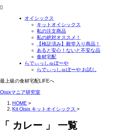
オイシックス
キットオイシックス
私の注文商品
私の絶対オススメ！
【検証済み】殿堂入り商品！
あると安心！ないと不安な品
食材宅配
らでぃっしゅぼーや
らでぃっしゅぼーや お試し
最上級の食材宅配LIFEへ
Oisixマニア研究室
HOME
>
Kit Oisix キットオイシックス
>
「 カレー 」 一覧