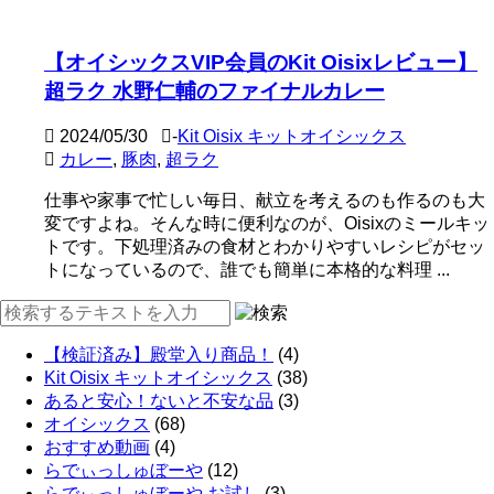
【オイシックスVIP会員のKit Oisixレビュー】
超ラク 水野仁輔のファイナルカレー
2024/05/30
-
Kit Oisix キットオイシックス
カレー
,
豚肉
,
超ラク
仕事や家事で忙しい毎日、献立を考えるのも作るのも大
変ですよね。そんな時に便利なのが、Oisixのミールキッ
トです。下処理済みの食材とわかりやすいレシピがセッ
トになっているので、誰でも簡単に本格的な料理 ...
【検証済み】殿堂入り商品！
(4)
Kit Oisix キットオイシックス
(38)
あると安心！ないと不安な品
(3)
オイシックス
(68)
おすすめ動画
(4)
らでぃっしゅぼーや
(12)
らでぃっしゅぼーや お試し
(3)