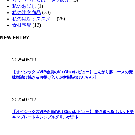
私のお試し
(1)
私の注文商品
(33)
私の絶対オススメ！
(26)
食材宅配
(13)
NEW ENTRY
2025/08/19
【オイシックスVIP会員のKit Oisixレビュー】こんがり豚ロースの麦
味噌漬け焼き＆お揚げ入り3種根菜のけんちん汁
2025/07/12
【オイシックスVIP会員のKit Oisixレビュー】 辛さ選べる！ホットチ
キンプレート＆シンプルグリルポテト