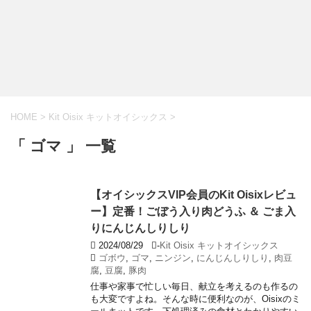
HOME
>
Kit Oisix キットオイシックス
>
「 ゴマ 」 一覧
【オイシックスVIP会員のKit Oisixレビュ
ー】定番！ごぼう入り肉どうふ ＆ ごま入
りにんじんしりしり
2024/08/29
-
Kit Oisix キットオイシックス
ゴボウ
,
ゴマ
,
ニンジン
,
にんじんしりしり
,
肉豆
腐
,
豆腐
,
豚肉
仕事や家事で忙しい毎日、献立を考えるのも作るの
も大変ですよね。そんな時に便利なのが、Oisixのミ