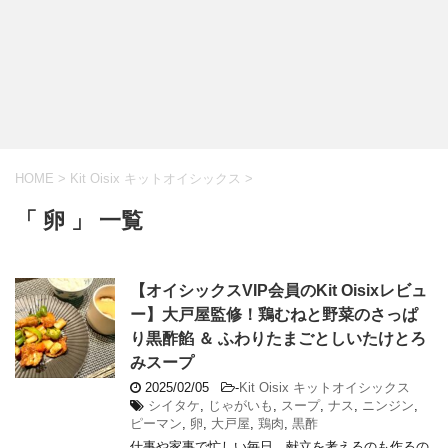
HOME
>
Kit Oisix キットオイシックス
>
「 卵 」 一覧
【オイシックスVIP会員のKit Oisixレビュ
ー】大戸屋監修！鶏むねと野菜のさっぱ
り黒酢餡 ＆ ふわりたまごとしいたけとろ
みスープ
2025/02/05
-
Kit Oisix キットオイシックス
シイタケ
,
じゃがいも
,
スープ
,
ナス
,
ニンジン
,
ピーマン
,
卵
,
大戸屋
,
鶏肉
,
黒酢
仕事や家事で忙しい毎日、献立を考えるのも作るの