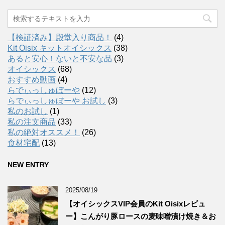
【検証済み】殿堂入り商品！
(4)
Kit Oisix キットオイシックス
(38)
あると安心！ないと不安な品
(3)
オイシックス
(68)
おすすめ動画
(4)
らでぃっしゅぼーや
(12)
らでぃっしゅぼーや お試し
(3)
私のお試し
(1)
私の注文商品
(33)
私の絶対オススメ！
(26)
食材宅配
(13)
NEW ENTRY
2025/08/19
【オイシックスVIP会員のKit Oisixレビュ
ー】こんがり豚ロースの麦味噌漬け焼き＆お