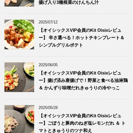
揚げ入り3種根菜のけんちん汁
2025/07/12
【オイシックスVIP会員のKit Oisixレビュ
ー】 辛さ選べる！ホットチキンプレート＆
シンプルグリルポテト
2025/06/05
【オイシックスVIP会員のKit Oisixレビュ
ー】揚げ済み唐揚げで！野菜と食べる油淋鶏
＆ かんずり味噌だれきゅうりの冷やっこ
2025/05/28
【オイシックスVIP会員のKit Oisixレビュ
ー】ごぼうと豚肉のねぎ塩レモンだれ ＆ ト
マトときゅうりのツナ和え