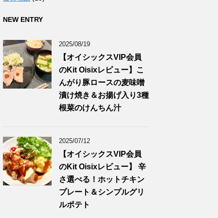
NEW ENTRY
2025/08/19
【オイシックスVIP会員
のKit Oisixレビュー】こ
んがり豚ロースの麦味噌
漬け焼き＆お揚げ入り3種
根菜のけんちん汁
2025/07/12
【オイシックスVIP会員
のKit Oisixレビュー】 辛
さ選べる！ホットチキン
プレート＆シンプルグリ
ルポテト