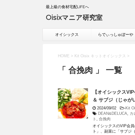
最上級の食材宅配LIFEへ
Oisixマニア研究室
オイシックス
らでぃっしゅぼーや
HOME
>
Kit Oisix キットオイシックス
>
「 合挽肉 」 一覧
【オイシックスVIP会
＆ サブジ（じゃが
2024/09/02
-
Kit
DEAN&DELUCA
,
カ
ト
,
合挽肉
オイシックスのVIP会員の
ト」、副菜に「サブジ（