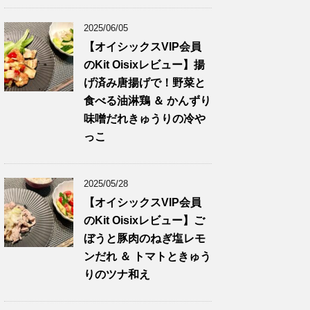
2025/06/05
【オイシックスVIP会員
のKit Oisixレビュー】揚
げ済み唐揚げで！野菜と
食べる油淋鶏 ＆ かんずり
味噌だれきゅうりの冷や
っこ
2025/05/28
【オイシックスVIP会員
のKit Oisixレビュー】ご
ぼうと豚肉のねぎ塩レモ
ンだれ ＆ トマトときゅう
りのツナ和え