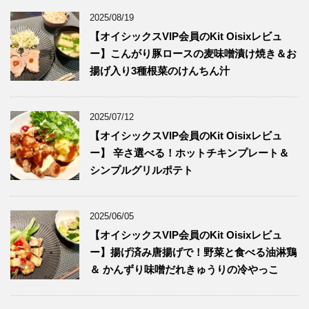
2025/08/19
【オイシックスVIP会員のKit Oisixレビュ
ー】こんがり豚ロースの麦味噌漬け焼き＆お
揚げ入り3種根菜のけんちん汁
2025/07/12
【オイシックスVIP会員のKit Oisixレビュ
ー】 辛さ選べる！ホットチキンプレート＆
シンプルグリルポテト
2025/06/05
【オイシックスVIP会員のKit Oisixレビュ
ー】揚げ済み唐揚げで！野菜と食べる油淋鶏
＆ かんずり味噌だれきゅうりの冷やっこ