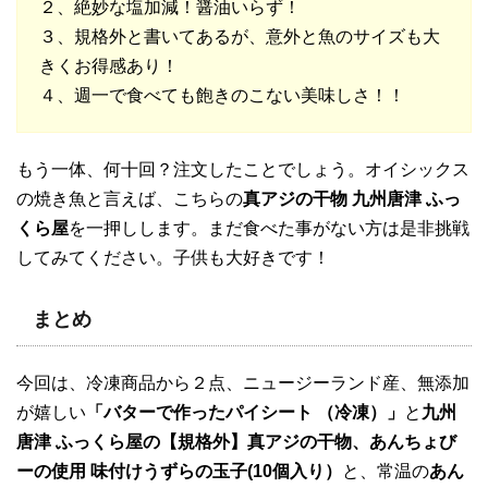
２、絶妙な塩加減！醤油いらず！
３、規格外と書いてあるが、意外と魚のサイズも大
きくお得感あり！
４、週一で食べても飽きのこない美味しさ！！
もう一体、何十回？注文したことでしょう。オイシックス
の焼き魚と言えば、こちらの
真アジの干物 九州唐津 ふっ
くら屋
を一押しします。まだ食べた事がない方は是非挑戦
してみてください。子供も大好きです！
まとめ
今回は、冷凍商品から２点、ニュージーランド産、無添加
が嬉しい
「バターで作ったパイシート （冷凍）」
と
九州
唐津 ふっくら屋の【規格外】真アジの干物、あんちょび
ーの使用 味付けうずらの玉子(10個入り）
と、常温の
あん