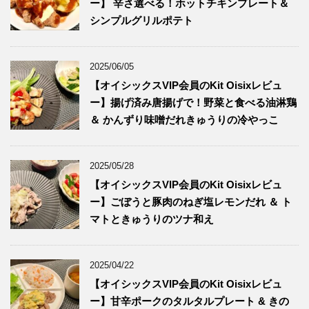
ー】 辛さ選べる！ホットチキンプレート＆
シンプルグリルポテト
2025/06/05
【オイシックスVIP会員のKit Oisixレビュ
ー】揚げ済み唐揚げで！野菜と食べる油淋鶏
＆ かんずり味噌だれきゅうりの冷やっこ
2025/05/28
【オイシックスVIP会員のKit Oisixレビュ
ー】ごぼうと豚肉のねぎ塩レモンだれ ＆ ト
マトときゅうりのツナ和え
2025/04/22
【オイシックスVIP会員のKit Oisixレビュ
ー】甘辛ポークのタルタルプレート & きの