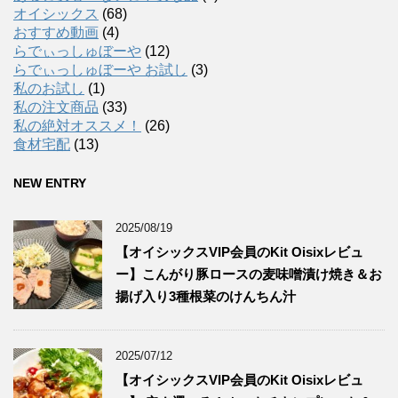
オイシックス
(68)
おすすめ動画
(4)
らでぃっしゅぼーや
(12)
らでぃっしゅぼーや お試し
(3)
私のお試し
(1)
私の注文商品
(33)
私の絶対オススメ！
(26)
食材宅配
(13)
NEW ENTRY
2025/08/19
【オイシックスVIP会員のKit Oisixレビュ
ー】こんがり豚ロースの麦味噌漬け焼き＆お
揚げ入り3種根菜のけんちん汁
2025/07/12
【オイシックスVIP会員のKit Oisixレビュ