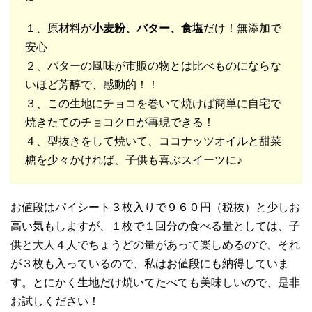
１、原材料が
小麦粉、バター、食塩
だけ！無添加で
安心
２、バターの風味が市販の物とは比べものにならな
いほど芳醇で、感動的！！
３、この生地にチョコを巻いて焼けば簡単に自宅で
焼きたてのチョコクロが再現できる！
４、型抜きをして焼いて、ココナッツオイルと甜菜
糖を少々かければ、子供も喜ぶスイーツに♪
お値段はパイシート３枚入りで９６０円（税抜）と少しお
高い気もしますが、１枚で１回分の食べる量としては、子
供と大人４人でちょうどの量があって楽しめるので、それ
が３枚も入っているので、私はお値段にも納得していま
す。とにかく生地だけ焼いてたべても美味しいので、是非
お試しください！