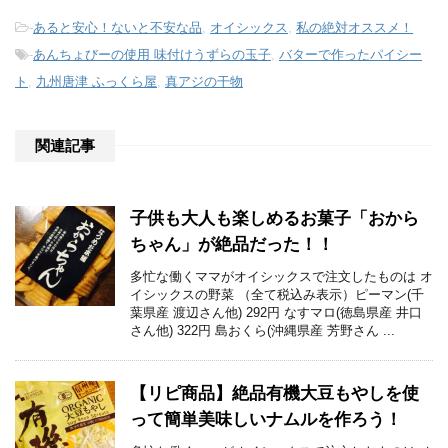
-
あると安心！ないと不安な品
,
オイシックス
,
私の絶対オススメ！
-
あんちょびーの使用 味付けうずらの玉子
,
バターで作ったパイシー
ト
,
九州唐津 ふっくら屋
,
真アジの干物
関連記事
子供も大人も楽しめるお菓子「おから
ちゃん」が絶品だった！！
多忙な働くママがオイシックスで注文したものは オ
イシックスの野菜 （全て税込み表示）ピーマン(千
葉県産 渡辺さん他) 292円 なすマロ(徳島県産 井口
さん他) 322円 島おくら(沖縄県産 芳野さん ...
【リピ商品】絶品有機大豆もやしを使
って簡単美味しいナムルを作ろう！