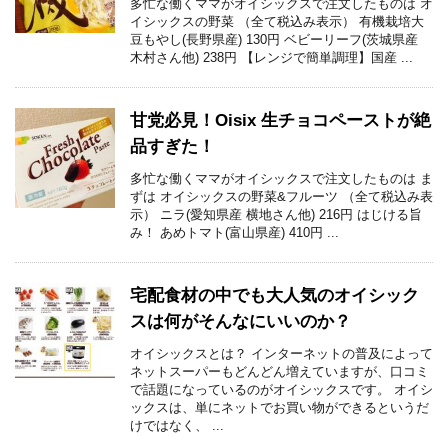
多忙な働くママがオイシックスで注文したものは オ
イシックスの野菜 （全て税込み表示） 有機栽培大
豆もやし(長野県産) 130円 ベビーリーフ(茨城県産
木村さん他) 238円 【レンジで簡単調理】国産 ...
甘党必見！Oisix 生チョコペーストが絶
品すぎた！
多忙な働くママがオイシックスで注文したものは ま
ずは オイシックスの野菜&フルーツ （全て税込み表
示） ニラ(愛知県産 横地さん他) 216円 はじける旨
み！ あめトマト(富山県産) 410円 ...
宅配食材の中でも大人気のオイシック
スは何がそんなにいいのか？
オイシックスとは？ インターネットの普及によって
ネットスーパーもどんどん増えていますが、口コミ
で話題になっているのがオイシックスです。 オイシ
ックスは、単にネットでお買い物ができるというだ
けではなく、 ...