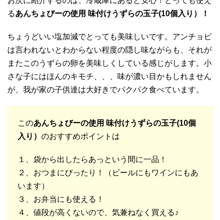
お次に紹介するのは、冷蔵庫にあると安心！とっても使え
る
あんちょびーの使用 味付けうずらの玉子(10個入り）！
ちょうどいい塩加減でとっても美味しいです。アンチョビ
は言われないとわからない程度の隠し味ながらも、それが
またこのうずらの卵を美味しくしている感じがします。小
さな子にはほんのキモチ、、、味が濃い目かもしれません
が、我が家の子供達は大好きでパクパク食べています。
この
あんちょびーの使用 味付けうずらの玉子(10個
入り）
のおすすめポイントは
１、袋から出したらあっという間に一品！
２、おつまにぴったり！（ビールにもワインにもあ
います）
３、お弁当にも使える！
４、値段が高くないので、気兼ねなく買える♪