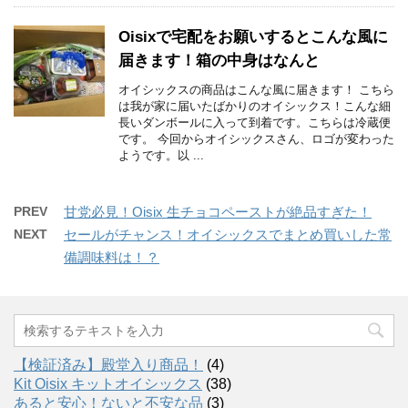
Oisixで宅配をお願いするとこんな風に
届きます！箱の中身はなんと
オイシックスの商品はこんな風に届きます！ こちら
は我が家に届いたばかりのオイシックス！こんな細
長いダンボールに入って到着です。こちらは冷蔵便
です。 今回からオイシックスさん、ロゴが変わった
ようです。以 ...
PREV
甘党必見！Oisix 生チョコペーストが絶品すぎた！
NEXT
セールがチャンス！オイシックスでまとめ買いした常
備調味料は！？
【検証済み】殿堂入り商品！
(4)
Kit Oisix キットオイシックス
(38)
あると安心！ないと不安な品
(3)